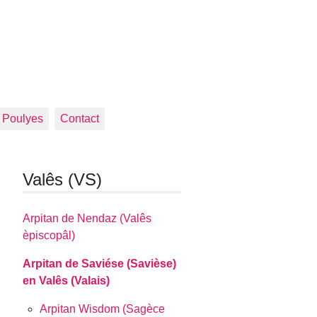
Poulyes
Contact
Valês (VS)
Arpitan de Nendaz (Valês
èpiscopâl)
Arpitan de Saviése (Savièse)
en Valês (Valais)
Arpitan Wisdom (Sagèce