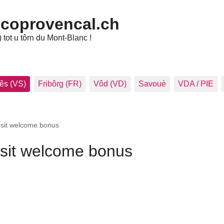
ncoprovencal.ch
tot u tôrn du Mont-Blanc !
ês (VS)
Fribôrg (FR)
Vôd (VD)
Savouè
VDA / PIE
sit welcome bonus
sit welcome bonus