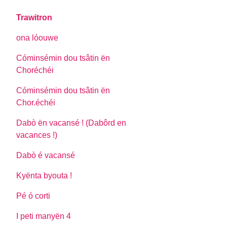
Trawitron
ona lóouwe
Cóminsémin dou tsâtin ën
Choréchéi
Cóminsémin dou tsâtin ën
Chor.échéi
Dabò ën vacansé ! (Dabôrd en
vacances !)
Dabò é vacansé
Kyënta byouta !
Pé ó corti
I peti manyën 4