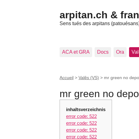
arpitan.ch & fra
Sens tués des arpitans (patouésans) 
ACA et GRA
Docs
Ora
Val
Accueil
>
Valês (VS)
> mr green no depo
mr green no depo
inhaltsverzeichnis
error code: 522
error code: 522
error code: 522
error code: 522