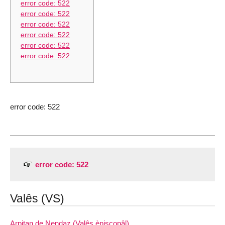
error code: 522
error code: 522
error code: 522
error code: 522
error code: 522
error code: 522
error code: 522
error code: 522
Valês (VS)
Arpitan de Nendaz (Valês èpiscopâl)