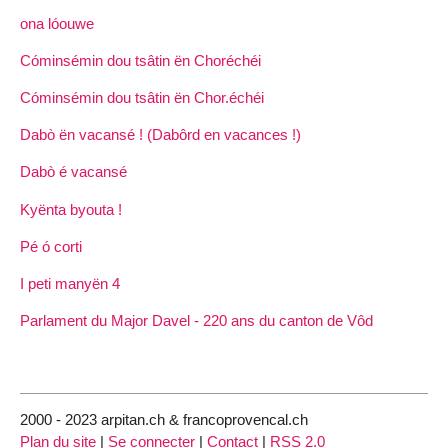
ona lóouwe
Cóminsémin dou tsâtin ën Choréchéi
Cóminsémin dou tsâtin ën Chor.échéi
Dabò ën vacansé ! (Dabôrd en vacances !)
Dabò é vacansé
Kyënta byouta !
Pé ó corti
I peti manyën 4
Parlament du Major Davel - 220 ans du canton de Vôd
2000 - 2023 arpitan.ch & francoprovencal.ch
Plan du site
|
Se connecter
|
Contact
|
RSS 2.0