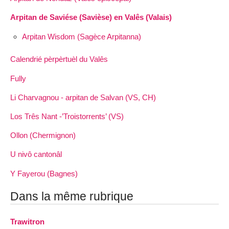
Arpitan de Saviése (Savièse) en Valês (Valais)
Arpitan Wisdom (Sagèce Arpitanna)
Calendrié pèrpèrtuèl du Valês
Fully
Li Charvagnou - arpitan de Salvan (VS, CH)
Los Três Nant -’Troistorrents’ (VS)
Ollon (Chermignon)
U nivô cantonâl
Y Fayerou (Bagnes)
Dans la même rubrique
Trawitron