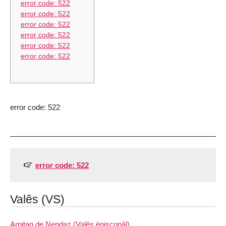
error code: 522
error code: 522
error code: 522
error code: 522
error code: 522
error code: 522
error code: 522
error code: 522
Valês (VS)
Arpitan de Nendaz (Valês èpiscopâl)