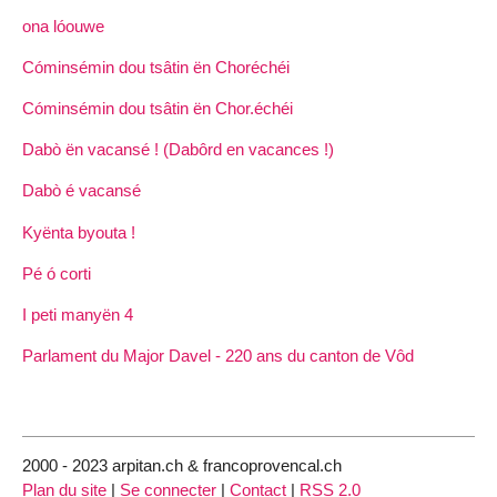
ona lóouwe
Cóminsémin dou tsâtin ën Choréchéi
Cóminsémin dou tsâtin ën Chor.échéi
Dabò ën vacansé ! (Dabôrd en vacances !)
Dabò é vacansé
Kyënta byouta !
Pé ó corti
I peti manyën 4
Parlament du Major Davel - 220 ans du canton de Vôd
2000 - 2023 arpitan.ch & francoprovencal.ch
Plan du site
|
Se connecter
|
Contact
|
RSS 2.0