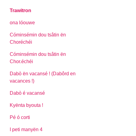
Trawitron
ona lóouwe
Cóminsémin dou tsâtin ën
Choréchéi
Cóminsémin dou tsâtin ën
Chor.échéi
Dabò ën vacansé ! (Dabôrd en
vacances !)
Dabò é vacansé
Kyënta byouta !
Pé ó corti
I peti manyën 4