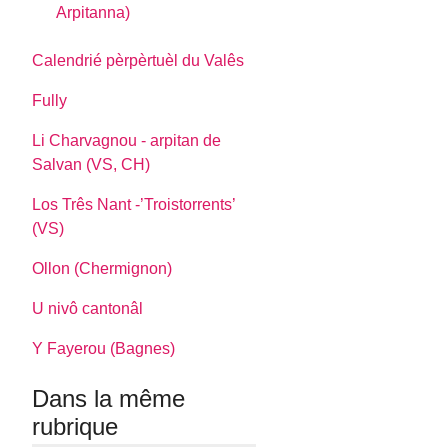
Arpitanna)
Calendrié pèrpèrtuèl du Valês
Fully
Li Charvagnou - arpitan de
Salvan (VS, CH)
Los Três Nant -’Troistorrents’
(VS)
Ollon (Chermignon)
U nivô cantonâl
Y Fayerou (Bagnes)
Dans la même
rubrique