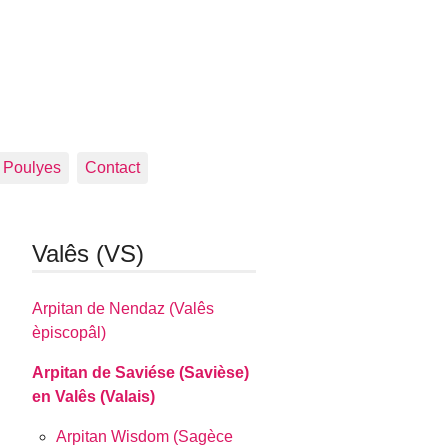
Poulyes
Contact
Valês (VS)
Arpitan de Nendaz (Valês
èpiscopâl)
Arpitan de Saviése (Savièse)
en Valês (Valais)
Arpitan Wisdom (Sagèce