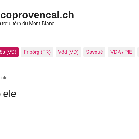
ncoprovencal.ch
tot u tôrn du Mont-Blanc !
ês (VS)
Fribôrg (FR)
Vôd (VD)
Savouè
VDA / PIE
iele
iele