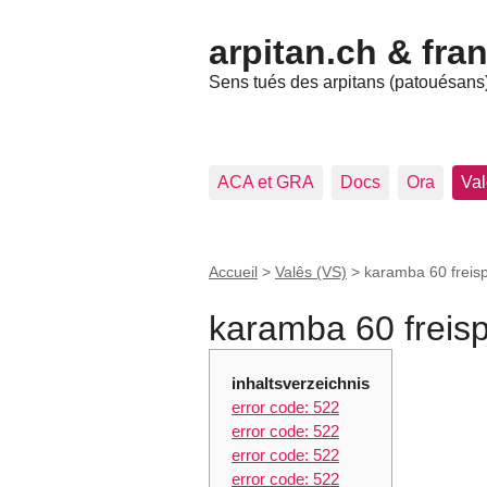
arpitan.ch & fra
Sens tués des arpitans (patouésans) 
ACA et GRA
Docs
Ora
Val
Accueil
>
Valês (VS)
> karamba 60 freisp
karamba 60 freisp
inhaltsverzeichnis
error code: 522
error code: 522
error code: 522
error code: 522