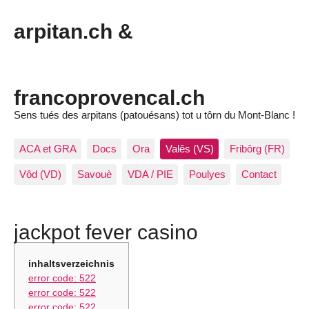
arpitan.ch &
francoprovencal.ch
Sens tués des arpitans (patouésans) tot u tôrn du Mont-Blanc !
ACA et GRA
Docs
Ora
Valês (VS)
Fribôrg (FR)
Vôd (VD)
Savouè
VDA / PIE
Poulyes
Contact
jackpot fever casino
inhaltsverzeichnis
error code: 522
error code: 522
error code: 522