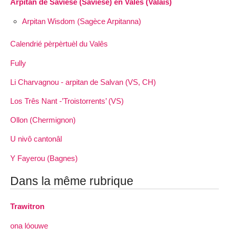
Arpitan de Saviése (Savièse) en Valês (Valais)
Arpitan Wisdom (Sagèce Arpitanna)
Calendrié pèrpèrtuèl du Valês
Fully
Li Charvagnou - arpitan de Salvan (VS, CH)
Los Três Nant -’Troistorrents’ (VS)
Ollon (Chermignon)
U nivô cantonâl
Y Fayerou (Bagnes)
Dans la même rubrique
Trawitron
ona lóouwe