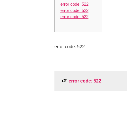
error code: 522
error code: 522
error code: 522
error code: 522
error code: 522