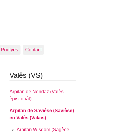
Poulyes
Contact
Valês (VS)
Arpitan de Nendaz (Valês
èpiscopâl)
Arpitan de Saviése (Savièse)
en Valês (Valais)
Arpitan Wisdom (Sagèce