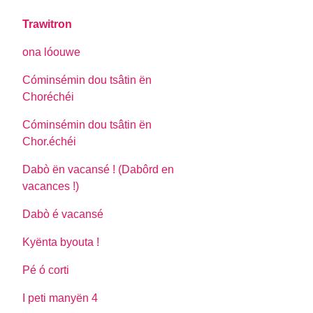
Trawitron
ona lóouwe
Cóminsémin dou tsâtin ën
Choréchéi
Cóminsémin dou tsâtin ën
Chor.échéi
Dabò ën vacansé ! (Dabôrd en
vacances !)
Dabò é vacansé
Kyënta byouta !
Pé ó corti
I peti manyën 4