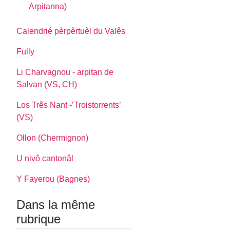
Arpitanna)
Calendrié pèrpèrtuèl du Valês
Fully
Li Charvagnou - arpitan de
Salvan (VS, CH)
Los Três Nant -’Troistorrents’
(VS)
Ollon (Chermignon)
U nivô cantonâl
Y Fayerou (Bagnes)
Dans la même
rubrique