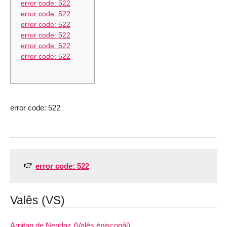
error code: 522
error code: 522
error code: 522
error code: 522
error code: 522
error code: 522
error code: 522
error code: 522
Valês (VS)
Arpitan de Nendaz (Valês èpiscopâl)