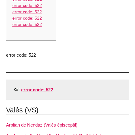
error code: 522
error code: 522
error code: 522
error code: 522
error code: 522
error code: 522
Valês (VS)
Arpitan de Nendaz (Valês èpiscopâl)