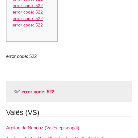
error code: 522
error code: 522
error code: 522
error code: 522
error code: 522
error code: 522
Valês (VS)
Arpitan de Nendaz (Valês èpiscopâl)