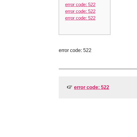
error code: 522
error code: 522
error code: 522
error code: 522
error code: 522