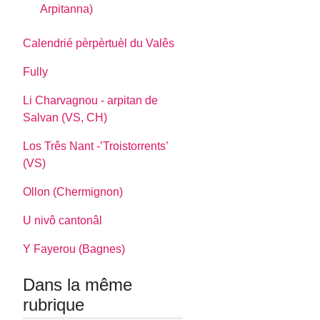
Arpitanna)
Calendrié pèrpèrtuèl du Valês
Fully
Li Charvagnou - arpitan de
Salvan (VS, CH)
Los Três Nant -’Troistorrents’
(VS)
Ollon (Chermignon)
U nivô cantonâl
Y Fayerou (Bagnes)
Dans la même
rubrique