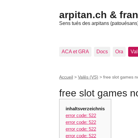
arpitan.ch & fra
Sens tués des arpitans (patouésans) 
ACA et GRA
Docs
Ora
Val
Accueil
>
Valês (VS)
> free slot games n
free slot games n
inhaltsverzeichnis
error code: 522
error code: 522
error code: 522
error code: 522