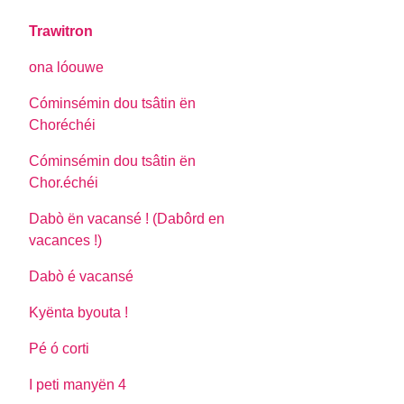
Trawitron
ona lóouwe
Cóminsémin dou tsâtin ën
Choréchéi
Cóminsémin dou tsâtin ën
Chor.échéi
Dabò ën vacansé ! (Dabôrd en
vacances !)
Dabò é vacansé
Kyënta byouta !
Pé ó corti
I peti manyën 4