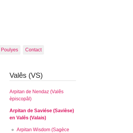
Poulyes
Contact
Valês (VS)
Arpitan de Nendaz (Valês
èpiscopâl)
Arpitan de Saviése (Savièse)
en Valês (Valais)
Arpitan Wisdom (Sagèce