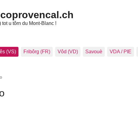
ncoprovencal.ch
tot u tôrn du Mont-Blanc !
ês (VS)
Fribôrg (FR)
Vôd (VD)
Savouè
VDA / PIE
no
no