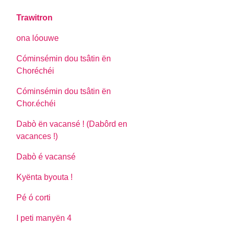
Trawitron
ona lóouwe
Cóminsémin dou tsâtin ën
Choréchéi
Cóminsémin dou tsâtin ën
Chor.échéi
Dabò ën vacansé ! (Dabôrd en
vacances !)
Dabò é vacansé
Kyënta byouta !
Pé ó corti
I peti manyën 4