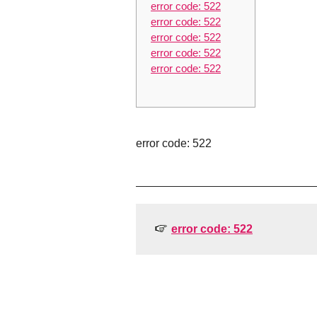
error code: 522
error code: 522
error code: 522
error code: 522
error code: 522
error code: 522
error code: 522