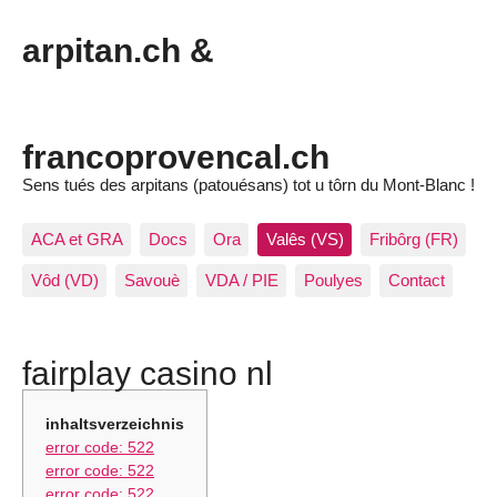
arpitan.ch &
francoprovencal.ch
Sens tués des arpitans (patouésans) tot u tôrn du Mont-Blanc !
ACA et GRA
Docs
Ora
Valês (VS)
Fribôrg (FR)
Vôd (VD)
Savouè
VDA / PIE
Poulyes
Contact
fairplay casino nl
inhaltsverzeichnis
error code: 522
error code: 522
error code: 522