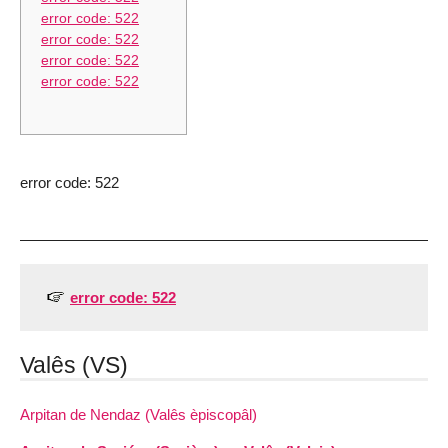
error code: 522
error code: 522
error code: 522
error code: 522
error code: 522
error code: 522
Valês (VS)
Arpitan de Nendaz (Valês èpiscopâl)