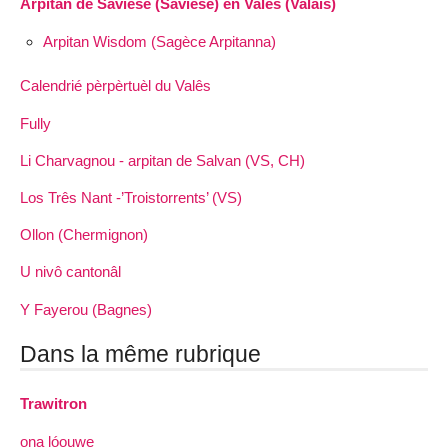
Arpitan de Saviése (Savièse) en Valês (Valais)
Arpitan Wisdom (Sagèce Arpitanna)
Calendrié pèrpèrtuèl du Valês
Fully
Li Charvagnou - arpitan de Salvan (VS, CH)
Los Três Nant -’Troistorrents’ (VS)
Ollon (Chermignon)
U nivô cantonâl
Y Fayerou (Bagnes)
Dans la même rubrique
Trawitron
ona lóouwe