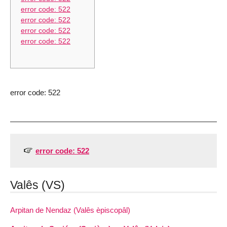
error code: 522
error code: 522
error code: 522
error code: 522
error code: 522
error code: 522
Valês (VS)
Arpitan de Nendaz (Valês èpiscopâl)