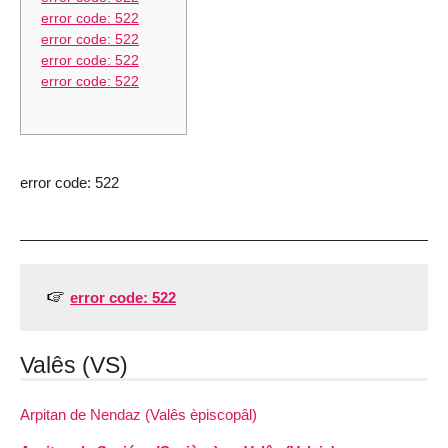
error code: 522
error code: 522
error code: 522
error code: 522
error code: 522
error code: 522
Valês (VS)
Arpitan de Nendaz (Valês èpiscopâl)