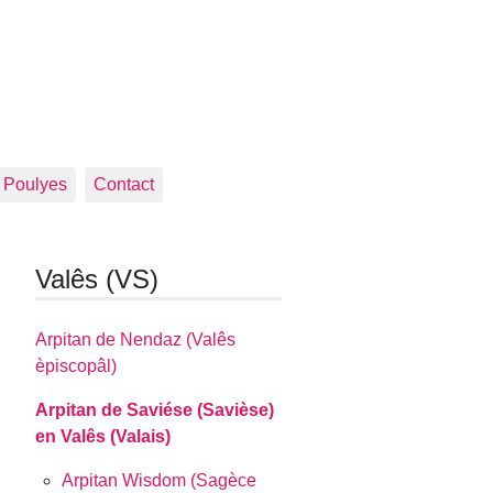
Poulyes
Contact
Valês (VS)
Arpitan de Nendaz (Valês
èpiscopâl)
Arpitan de Saviése (Savièse)
en Valês (Valais)
Arpitan Wisdom (Sagèce