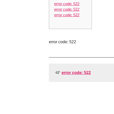
error code: 522
error code: 522
error code: 522
error code: 522
error code: 522