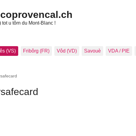
ncoprovencal.ch
tot u tôrn du Mont-Blanc !
ês (VS)
Fribôrg (FR)
Vôd (VD)
Savouè
VDA / PIE
safecard
safecard