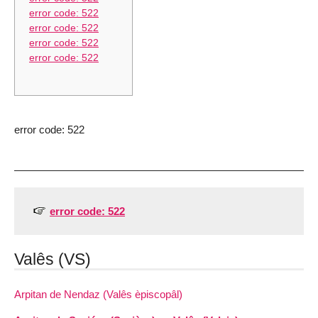
error code: 522
error code: 522
error code: 522
error code: 522
error code: 522
error code: 522
Valês (VS)
Arpitan de Nendaz (Valês èpiscopâl)