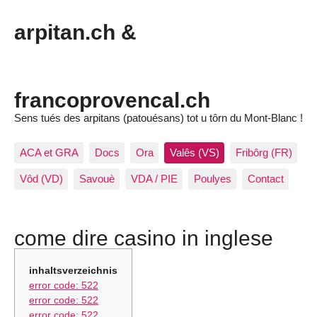
arpitan.ch &
francoprovencal.ch
Sens tués des arpitans (patouésans) tot u tôrn du Mont-Blanc !
ACA et GRA
Docs
Ora
Valês (VS)
Fribôrg (FR)
Vôd (VD)
Savouè
VDA / PIE
Poulyes
Contact
come dire casino in inglese
inhaltsverzeichnis
error code: 522
error code: 522
error code: 522