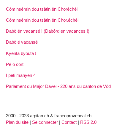
Cóminsémin dou tsâtin ën Choréchéi
Cóminsémin dou tsâtin ën Chor.échéi
Dabò ën vacansé ! (Dabôrd en vacances !)
Dabò é vacansé
Kyënta byouta !
Pé ó corti
I peti manyën 4
Parlament du Major Davel - 220 ans du canton de Vôd
2000 - 2023 arpitan.ch & francoprovencal.ch
Plan du site
|
Se connecter
|
Contact
|
RSS 2.0