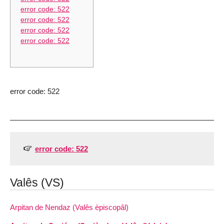
error code: 522
error code: 522
error code: 522
error code: 522
error code: 522
error code: 522
Valês (VS)
Arpitan de Nendaz (Valês èpiscopâl)