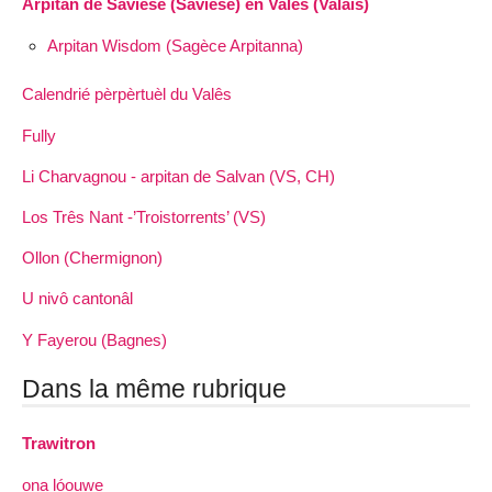
Arpitan de Saviése (Savièse) en Valês (Valais)
Arpitan Wisdom (Sagèce Arpitanna)
Calendrié pèrpèrtuèl du Valês
Fully
Li Charvagnou - arpitan de Salvan (VS, CH)
Los Três Nant -’Troistorrents’ (VS)
Ollon (Chermignon)
U nivô cantonâl
Y Fayerou (Bagnes)
Dans la même rubrique
Trawitron
ona lóouwe