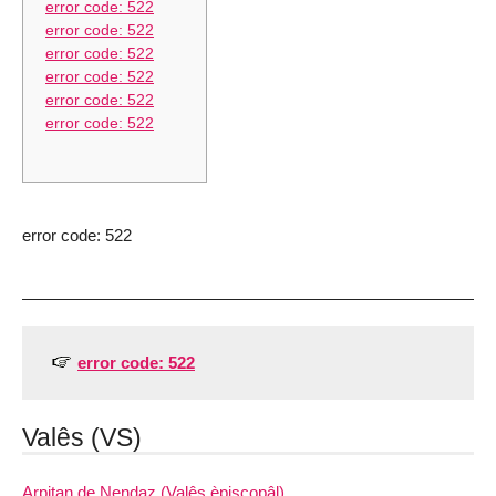
error code: 522
error code: 522
error code: 522
error code: 522
error code: 522
error code: 522
error code: 522
error code: 522
Valês (VS)
Arpitan de Nendaz (Valês èpiscopâl)