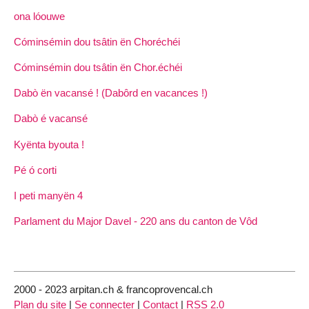
ona lóouwe
Cóminsémin dou tsâtin ën Choréchéi
Cóminsémin dou tsâtin ën Chor.échéi
Dabò ën vacansé ! (Dabôrd en vacances !)
Dabò é vacansé
Kyënta byouta !
Pé ó corti
I peti manyën 4
Parlament du Major Davel - 220 ans du canton de Vôd
2000 - 2023 arpitan.ch & francoprovencal.ch
Plan du site
|
Se connecter
|
Contact
|
RSS 2.0