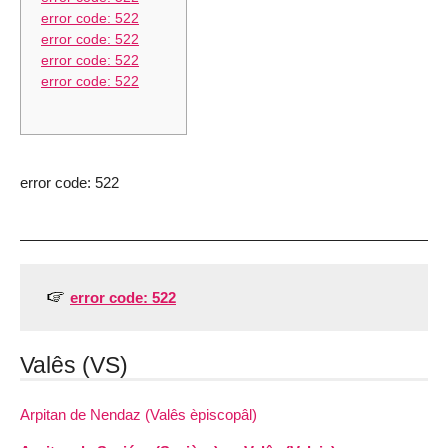
error code: 522
error code: 522
error code: 522
error code: 522
error code: 522
error code: 522
Valês (VS)
Arpitan de Nendaz (Valês èpiscopâl)