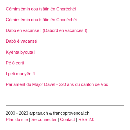
Cóminsémin dou tsâtin ën Choréchéi
Cóminsémin dou tsâtin ën Chor.échéi
Dabò ën vacansé ! (Dabôrd en vacances !)
Dabò é vacansé
Kyënta byouta !
Pé ó corti
I peti manyën 4
Parlament du Major Davel - 220 ans du canton de Vôd
2000 - 2023 arpitan.ch & francoprovencal.ch
Plan du site
|
Se connecter
|
Contact
|
RSS 2.0