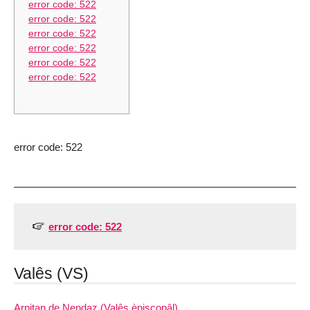
error code: 522
error code: 522
error code: 522
error code: 522
error code: 522
error code: 522
error code: 522
error code: 522
Valês (VS)
Arpitan de Nendaz (Valês èpiscopâl)