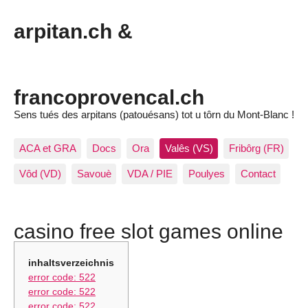
arpitan.ch &
francoprovencal.ch
Sens tués des arpitans (patouésans) tot u tôrn du Mont-Blanc !
ACA et GRA
Docs
Ora
Valês (VS)
Fribôrg (FR)
Vôd (VD)
Savouè
VDA / PIE
Poulyes
Contact
casino free slot games online
inhaltsverzeichnis
error code: 522
error code: 522
error code: 522