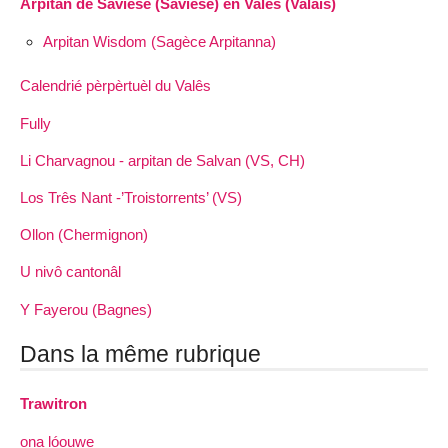
Arpitan de Saviése (Savièse) en Valês (Valais)
Arpitan Wisdom (Sagèce Arpitanna)
Calendrié pèrpèrtuèl du Valês
Fully
Li Charvagnou - arpitan de Salvan (VS, CH)
Los Três Nant -’Troistorrents’ (VS)
Ollon (Chermignon)
U nivô cantonâl
Y Fayerou (Bagnes)
Dans la même rubrique
Trawitron
ona lóouwe