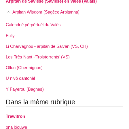
Arpitan de Saviése (Savièse) en Valês (Valais)
Arpitan Wisdom (Sagèce Arpitanna)
Calendrié pèrpèrtuèl du Valês
Fully
Li Charvagnou - arpitan de Salvan (VS, CH)
Los Três Nant -’Troistorrents’ (VS)
Ollon (Chermignon)
U nivô cantonâl
Y Fayerou (Bagnes)
Dans la même rubrique
Trawitron
ona lóouwe