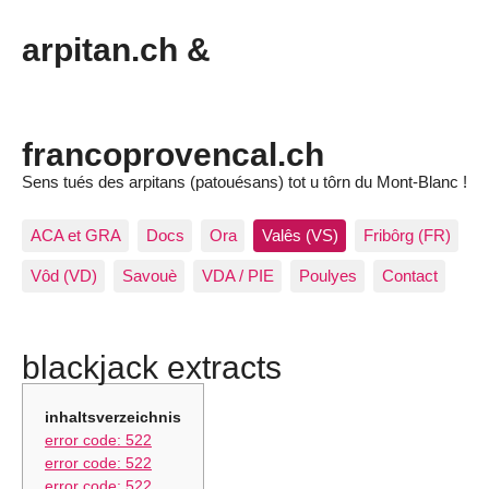
arpitan.ch &
francoprovencal.ch
Sens tués des arpitans (patouésans) tot u tôrn du Mont-Blanc !
ACA et GRA
Docs
Ora
Valês (VS)
Fribôrg (FR)
Vôd (VD)
Savouè
VDA / PIE
Poulyes
Contact
blackjack extracts
inhaltsverzeichnis
error code: 522
error code: 522
error code: 522