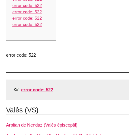
error code: 522
error code: 522
error code: 522
error code: 522
error code: 522
error code: 522
Valês (VS)
Arpitan de Nendaz (Valês èpiscopâl)