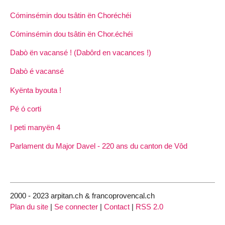
Cóminsémin dou tsâtin ën Choréchéi
Cóminsémin dou tsâtin ën Chor.échéi
Dabò ën vacansé ! (Dabôrd en vacances !)
Dabò é vacansé
Kyënta byouta !
Pé ó corti
I peti manyën 4
Parlament du Major Davel - 220 ans du canton de Vôd
2000 - 2023 arpitan.ch & francoprovencal.ch
Plan du site
|
Se connecter
|
Contact
|
RSS 2.0