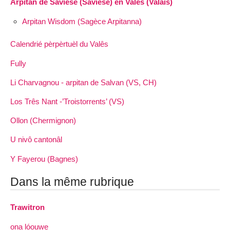
Arpitan de Saviése (Savièse) en Valês (Valais)
Arpitan Wisdom (Sagèce Arpitanna)
Calendrié pèrpèrtuèl du Valês
Fully
Li Charvagnou - arpitan de Salvan (VS, CH)
Los Três Nant -’Troistorrents’ (VS)
Ollon (Chermignon)
U nivô cantonâl
Y Fayerou (Bagnes)
Dans la même rubrique
Trawitron
ona lóouwe