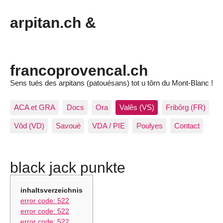
arpitan.ch &
francoprovencal.ch
Sens tués des arpitans (patouésans) tot u tôrn du Mont-Blanc !
ACA et GRA
Docs
Ora
Valês (VS)
Fribôrg (FR)
Vôd (VD)
Savouè
VDA / PIE
Poulyes
Contact
black jack punkte
inhaltsverzeichnis
error code: 522
error code: 522
error code: 522