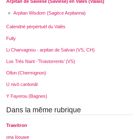
Arpitan de Saviése (Savièse) en Valês (Valais)
Arpitan Wisdom (Sagèce Arpitanna)
Calendrié pèrpèrtuèl du Valês
Fully
Li Charvagnou - arpitan de Salvan (VS, CH)
Los Três Nant -’Troistorrents’ (VS)
Ollon (Chermignon)
U nivô cantonâl
Y Fayerou (Bagnes)
Dans la même rubrique
Trawitron
ona lóouwe