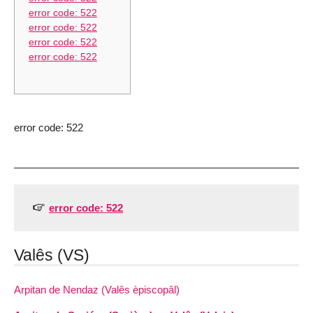
error code: 522
error code: 522
error code: 522
error code: 522
error code: 522
error code: 522
Valês (VS)
Arpitan de Nendaz (Valês èpiscopâl)