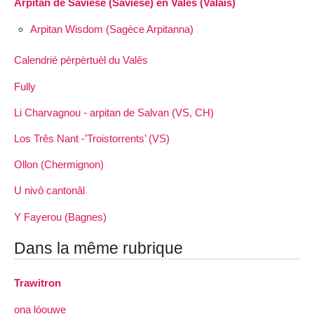
Arpitan de Saviése (Savièse) en Valês (Valais)
Arpitan Wisdom (Sagèce Arpitanna)
Calendrié pèrpèrtuèl du Valês
Fully
Li Charvagnou - arpitan de Salvan (VS, CH)
Los Três Nant -’Troistorrents’ (VS)
Ollon (Chermignon)
U nivô cantonâl
Y Fayerou (Bagnes)
Dans la même rubrique
Trawitron
ona lóouwe