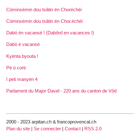
Cóminsémin dou tsâtin ën Choréchéi
Cóminsémin dou tsâtin ën Chor.échéi
Dabò ën vacansé ! (Dabôrd en vacances !)
Dabò é vacansé
Kyënta byouta !
Pé ó corti
I peti manyën 4
Parlament du Major Davel - 220 ans du canton de Vôd
2000 - 2023 arpitan.ch & francoprovencal.ch
Plan du site
|
Se connecter
|
Contact
|
RSS 2.0