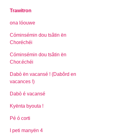
Trawitron
ona lóouwe
Cóminsémin dou tsâtin ën
Choréchéi
Cóminsémin dou tsâtin ën
Chor.échéi
Dabò ën vacansé ! (Dabôrd en
vacances !)
Dabò é vacansé
Kyënta byouta !
Pé ó corti
I peti manyën 4