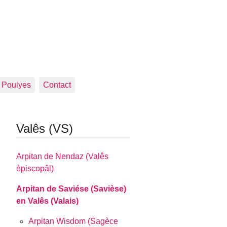
Poulyes
Contact
Valês (VS)
Arpitan de Nendaz (Valês
èpiscopâl)
Arpitan de Saviése (Savièse)
en Valês (Valais)
Arpitan Wisdom (Sagèce