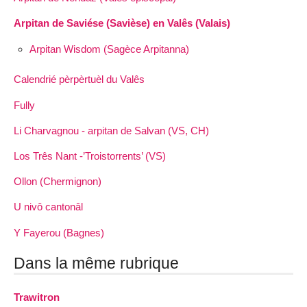
Arpitan de Saviése (Savièse) en Valês (Valais)
Arpitan Wisdom (Sagèce Arpitanna)
Calendrié pèrpèrtuèl du Valês
Fully
Li Charvagnou - arpitan de Salvan (VS, CH)
Los Três Nant -’Troistorrents’ (VS)
Ollon (Chermignon)
U nivô cantonâl
Y Fayerou (Bagnes)
Dans la même rubrique
Trawitron