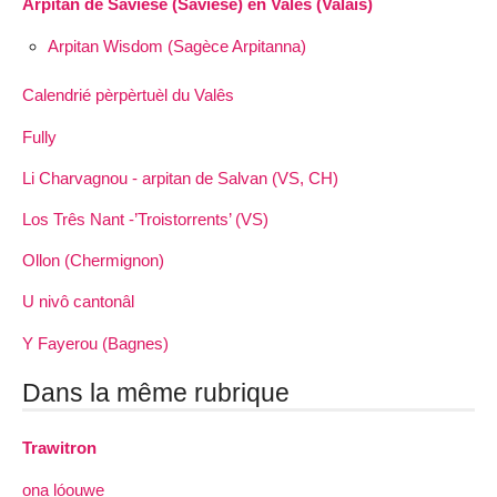
Arpitan de Saviése (Savièse) en Valês (Valais)
Arpitan Wisdom (Sagèce Arpitanna)
Calendrié pèrpèrtuèl du Valês
Fully
Li Charvagnou - arpitan de Salvan (VS, CH)
Los Três Nant -’Troistorrents’ (VS)
Ollon (Chermignon)
U nivô cantonâl
Y Fayerou (Bagnes)
Dans la même rubrique
Trawitron
ona lóouwe