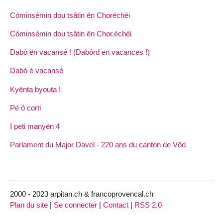
Cóminsémin dou tsâtin ën Choréchéi
Cóminsémin dou tsâtin ën Chor.échéi
Dabò ën vacansé ! (Dabôrd en vacances !)
Dabò é vacansé
Kyënta byouta !
Pé ó corti
I peti manyën 4
Parlament du Major Davel - 220 ans du canton de Vôd
2000 - 2023 arpitan.ch & francoprovencal.ch
Plan du site
|
Se connecter
|
Contact
|
RSS 2.0