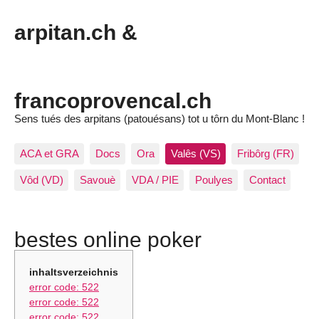
arpitan.ch &
francoprovencal.ch
Sens tués des arpitans (patouésans) tot u tôrn du Mont-Blanc !
ACA et GRA
Docs
Ora
Valês (VS)
Fribôrg (FR)
Vôd (VD)
Savouè
VDA / PIE
Poulyes
Contact
bestes online poker
inhaltsverzeichnis
error code: 522
error code: 522
error code: 522