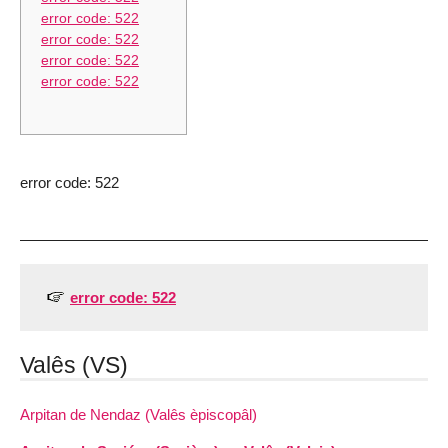
error code: 522
error code: 522
error code: 522
error code: 522
error code: 522
error code: 522
Valês (VS)
Arpitan de Nendaz (Valês èpiscopâl)