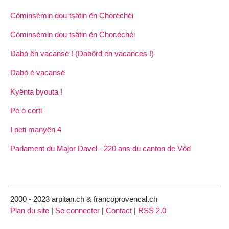
Cóminsémin dou tsâtin ën Choréchéi
Cóminsémin dou tsâtin ën Chor.échéi
Dabò ën vacansé ! (Dabôrd en vacances !)
Dabò é vacansé
Kyënta byouta !
Pé ó corti
I peti manyën 4
Parlament du Major Davel - 220 ans du canton de Vôd
2000 - 2023 arpitan.ch & francoprovencal.ch
Plan du site
|
Se connecter
|
Contact
|
RSS 2.0