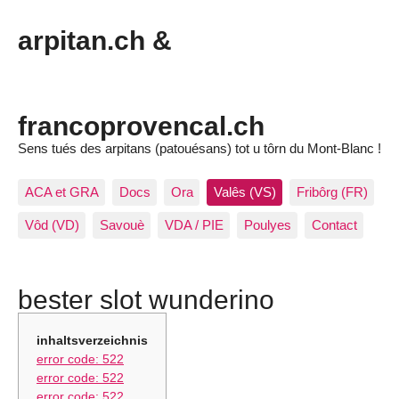
arpitan.ch &
francoprovencal.ch
Sens tués des arpitans (patouésans) tot u tôrn du Mont-Blanc !
ACA et GRA
Docs
Ora
Valês (VS)
Fribôrg (FR)
Vôd (VD)
Savouè
VDA / PIE
Poulyes
Contact
bester slot wunderino
inhaltsverzeichnis
error code: 522
error code: 522
error code: 522