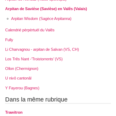
Arpitan de Saviése (Savièse) en Valês (Valais)
Arpitan Wisdom (Sagèce Arpitanna)
Calendrié pèrpèrtuèl du Valês
Fully
Li Charvagnou - arpitan de Salvan (VS, CH)
Los Três Nant -’Troistorrents’ (VS)
Ollon (Chermignon)
U nivô cantonâl
Y Fayerou (Bagnes)
Dans la même rubrique
Trawitron