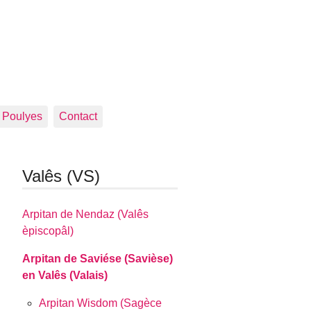
Poulyes
Contact
Valês (VS)
Arpitan de Nendaz (Valês
èpiscopâl)
Arpitan de Saviése (Savièse)
en Valês (Valais)
Arpitan Wisdom (Sagèce