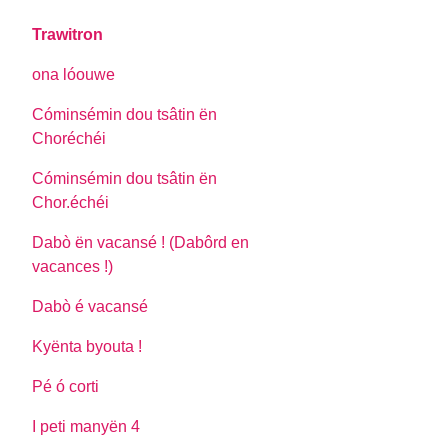
Trawitron
ona lóouwe
Cóminsémin dou tsâtin ën
Choréchéi
Cóminsémin dou tsâtin ën
Chor.échéi
Dabò ën vacansé ! (Dabôrd en
vacances !)
Dabò é vacansé
Kyënta byouta !
Pé ó corti
I peti manyën 4