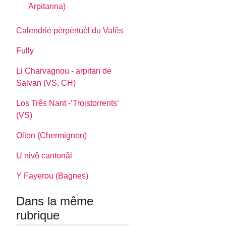
Arpitanna)
Calendrié pèrpèrtuèl du Valês
Fully
Li Charvagnou - arpitan de
Salvan (VS, CH)
Los Três Nant -’Troistorrents’
(VS)
Ollon (Chermignon)
U nivô cantonâl
Y Fayerou (Bagnes)
Dans la même
rubrique