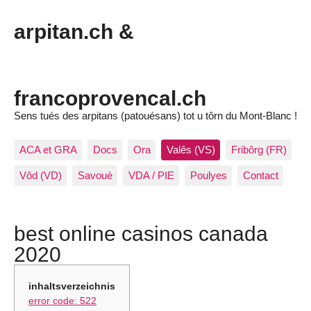
arpitan.ch &
francoprovencal.ch
Sens tués des arpitans (patouésans) tot u tôrn du Mont-Blanc !
ACA et GRA
Docs
Ora
Valês (VS)
Fribôrg (FR)
Vôd (VD)
Savouè
VDA / PIE
Poulyes
Contact
best online casinos canada
2020
inhaltsverzeichnis
error code: 522