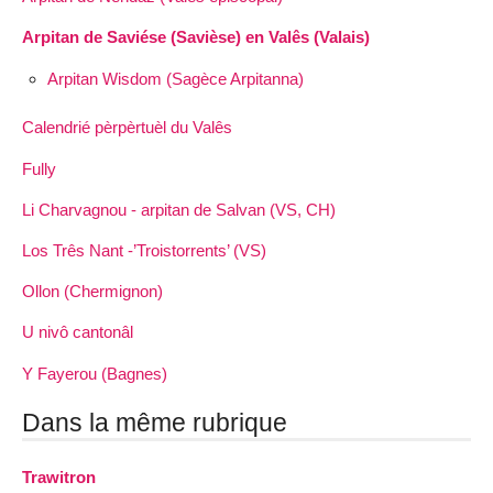
Arpitan de Saviése (Savièse) en Valês (Valais)
Arpitan Wisdom (Sagèce Arpitanna)
Calendrié pèrpèrtuèl du Valês
Fully
Li Charvagnou - arpitan de Salvan (VS, CH)
Los Três Nant -’Troistorrents’ (VS)
Ollon (Chermignon)
U nivô cantonâl
Y Fayerou (Bagnes)
Dans la même rubrique
Trawitron