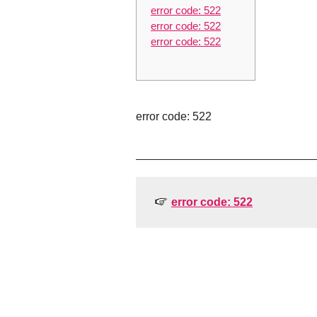
error code: 522
error code: 522
error code: 522
error code: 522
error code: 522