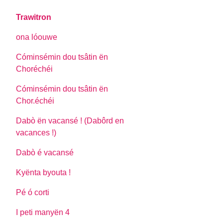
Trawitron
ona lóouwe
Cóminsémin dou tsâtin ën
Choréchéi
Cóminsémin dou tsâtin ën
Chor.échéi
Dabò ën vacansé ! (Dabôrd en
vacances !)
Dabò é vacansé
Kyënta byouta !
Pé ó corti
I peti manyën 4