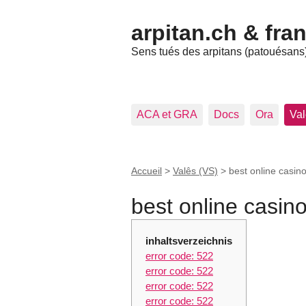
arpitan.ch & fra
Sens tués des arpitans (patouésans) 
ACA et GRA
Docs
Ora
Val
Accueil
>
Valês (VS)
> best online casin
best online casin
inhaltsverzeichnis
error code: 522
error code: 522
error code: 522
error code: 522