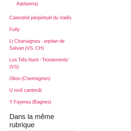
Arpitanna)
Calendrié pèrpèrtuèl du Valês
Fully
Li Charvagnou - arpitan de
Salvan (VS, CH)
Los Três Nant -’Troistorrents’
(VS)
Ollon (Chermignon)
U nivô cantonâl
Y Fayerou (Bagnes)
Dans la même
rubrique