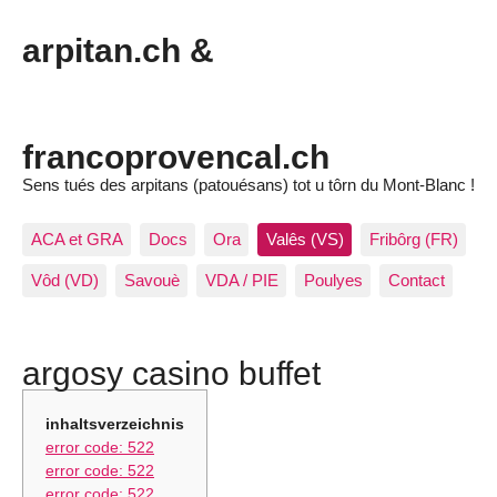
arpitan.ch &
francoprovencal.ch
Sens tués des arpitans (patouésans) tot u tôrn du Mont-Blanc !
ACA et GRA
Docs
Ora
Valês (VS)
Fribôrg (FR)
Vôd (VD)
Savouè
VDA / PIE
Poulyes
Contact
argosy casino buffet
inhaltsverzeichnis
error code: 522
error code: 522
error code: 522