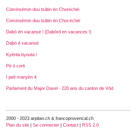
Cóminsémin dou tsâtin ën Choréchéi
Cóminsémin dou tsâtin ën Chor.échéi
Dabò ën vacansé ! (Dabôrd en vacances !)
Dabò é vacansé
Kyënta byouta !
Pé ó corti
I peti manyën 4
Parlament du Major Davel - 220 ans du canton de Vôd
2000 - 2023 arpitan.ch & francoprovencal.ch
Plan du site
|
Se connecter
|
Contact
|
RSS 2.0