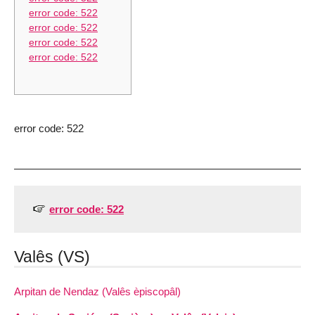
error code: 522
error code: 522
error code: 522
error code: 522
error code: 522
error code: 522
Valês (VS)
Arpitan de Nendaz (Valês èpiscopâl)