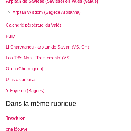
Arpitan de Saviése (Savièse) en Valês (Valais)
Arpitan Wisdom (Sagèce Arpitanna)
Calendrié pèrpèrtuèl du Valês
Fully
Li Charvagnou - arpitan de Salvan (VS, CH)
Los Três Nant -’Troistorrents’ (VS)
Ollon (Chermignon)
U nivô cantonâl
Y Fayerou (Bagnes)
Dans la même rubrique
Trawitron
ona lóouwe