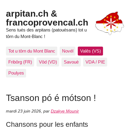
arpitan.ch &
francoprovencal.ch
Sens tués des arpitans (patouésans) tot u
tôrn du Mont-Blanc !
Tot u tôrn du Mont Blanc
Novél
Valês (VS)
Fribôrg (FR)
Vôd (VD)
Savouè
VDA / PIE
Poulyes
Tsanson pó é mótson !
mardi 23 juin 2026
,
par
Dzakye Mounir
Chansons pour les enfants