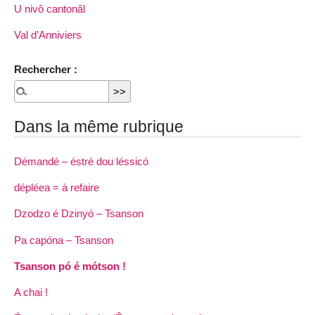
U nivô cantonâl
Val d’Anniviers
Rechercher :
Dans la même rubrique
Démandé – éstré dou léssicó
dépléea = à refaire
Dzodzo é Dzinyó – Tsanson
Pa capóna – Tsanson
Tsanson pó é mótson !
A chai !