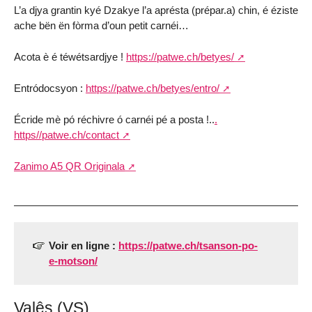
L’a djya grantin kyé Dzakye l’a aprésta (prépar.a) chin, é éziste
ache bën ën fòrma d’oun petit carnéi…
Acota è é téwétsardjye !
https://patwe.ch/betyes/
Entródocsyon :
https://patwe.ch/betyes/entro/
Écride mè pó réchivre ó carnéi pé a posta !..
.
https//patwe.ch/contact
Zanimo A5 QR Originala
Voir en ligne :
https://patwe.ch/tsanson-po-
e-motson/
Valês (VS)