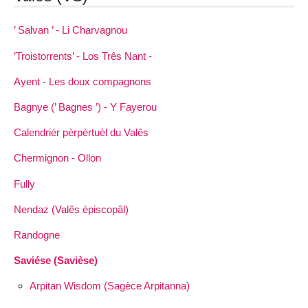
’ Salvan ’ - Li Charvagnou
’Troistorrents’ - Los Três Nant -
Ayent - Les doux compagnons
Bagnye (’ Bagnes ’) - Y Fayerou
Calendriér pèrpèrtuèl du Valês
Chermignon - Ollon
Fully
Nendaz (Valês èpiscopâl)
Randogne
Saviése (Savièse)
Arpitan Wisdom (Sagèce Arpitanna)