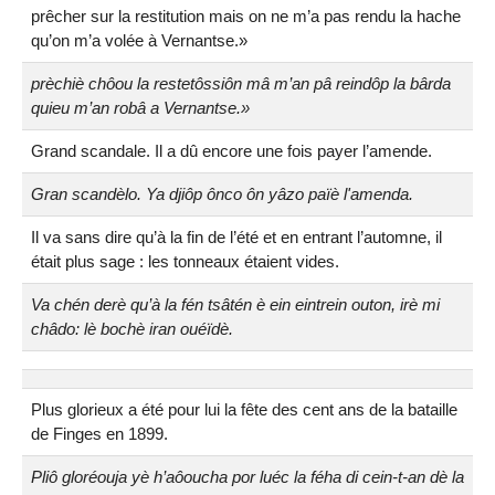
prêcher sur la restitution mais on ne m’a pas rendu la hache
qu’on m’a volée à Vernantse.»
prèchiè chôou la restetôssiôn mâ m’an pâ reindôp la bârda
quieu m’an robâ a Vernantse.»
Grand scandale. Il a dû encore une fois payer l’amende.
Gran scandèlo. Ya djiôp ônco ôn yâzo païè l'amenda.
Il va sans dire qu’à la fin de l’été et en entrant l’automne, il
était plus sage : les tonneaux étaient vides.
Va chén derè qu’à la fén tsâtén è ein eintrein outon, irè mi
châdo: lè bochè iran ouéïdè.
Plus glorieux a été pour lui la fête des cent ans de la bataille
de Finges en 1899.
Pliô gloréouja yè h’aôoucha por luéc la féha di cein-t-an dè la