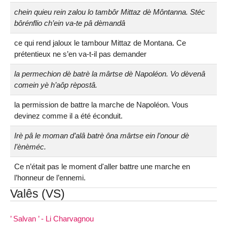
chein quieu rein zalou lo tambôr Mittaz dè Môntanna. Stéc
bôrénflio ch’ein va-te pâ dèmandâ
ce qui rend jaloux le tambour Mittaz de Montana. Ce
prétentieux ne s’en va-t-il pas demander
la permechion dè batrè la mârtse dè Napoléon. Vo dèvenâ
comein yè h’aôp rèpostâ.
la permission de battre la marche de Napoléon. Vous
devinez comme il a été éconduit.
Irè pâ le moman d’alâ batrè ôna mârtse ein l’onour dè
l’ènèméc.
Ce n’était pas le moment d'aller battre une marche en
l’honneur de l’ennemi.
Valês (VS)
’ Salvan ’ - Li Charvagnou