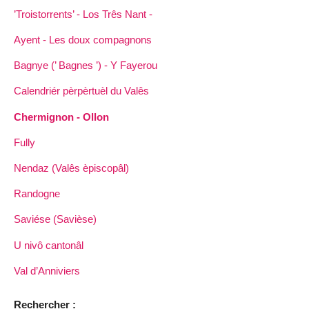
’Troistorrents’ - Los Três Nant -
Ayent - Les doux compagnons
Bagnye (’ Bagnes ’) - Y Fayerou
Calendriér pèrpèrtuèl du Valês
Chermignon - Ollon
Fully
Nendaz (Valês èpiscopâl)
Randogne
Saviése (Savièse)
U nivô cantonâl
Val d’Anniviers
Rechercher :