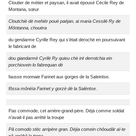
Cloutier de métier et paysan, il avait épousé Cécile Rey de
Montana, sœur
Cloutchiè dè mehièr pouè paéjan, ai maria Cessilè Ry de
Môntanna, chouèra
du gendarme Cyrille Rey qui s’était déroché en poursuivant
le fabricant de
dou giandarmè Cyrilè Ry quieu chè irè derrotchia ein
porchiovein lo fabrequan dè
fausse monnaie Farinet aux gorges de la Saleintse.
fôssa mônèïa Farinet y gorzè dè la Saléntse.
Pas commode, cet arrière-grand-père. Déjà comme soldat
n’avait-il pas arrêté la troupe
Pâ comodo stéc arripère gran. Dèjia comein chôoudâr aï-te
pâ arrèhâ la tropa