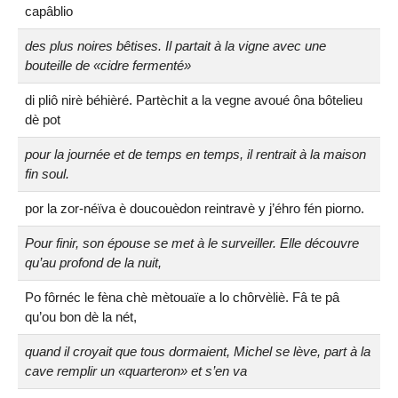
capâblio
des plus noires bêtises. Il partait à la vigne avec une
bouteille de «cidre fermenté»
di pliô nirè béhièré. Partèchit a la vegne avoué ôna bôtelieu
dè pot
pour la journée et de temps en temps, il rentrait à la maison
fin soul.
por la zor-néïva è doucouèdon reintravè y j’éhro fén piorno.
Pour finir, son épouse se met à le surveiller. Elle découvre
qu’au profond de la nuit,
Po fôrnéc le fèna chè mètouaïe a lo chôrvèliè. Fâ te pâ
qu’ou bon dè la nét,
quand il croyait que tous dormaient, Michel se lève, part à la
cave remplir un «quarteron» et s’en va