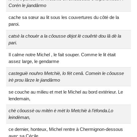
Corén le jiandârmo
cache sa sœur au lit sous les couvertures du côté de la
paroi.
catsè la chouèr a la côousse dèjot lè couêrtè dou lâ dè la
pari.
Il calme notre Michel , le fait souper. Comme le lit était
assez large, le gendarme
casteguiè nouhro Metchiè, lo fét cenâ. Comein le côousse
irè prou lârze le jiandârmo
se couche au milieu et met le Michel au bord extérieur. Le
lendemain,
chè côoussè ou mitén è mèt lo Metchiè à l’èfonda.Lo
leindèman,
ce dernier, honteux, Michel rentre à Chermignon-dessous
avec sa Cécile.