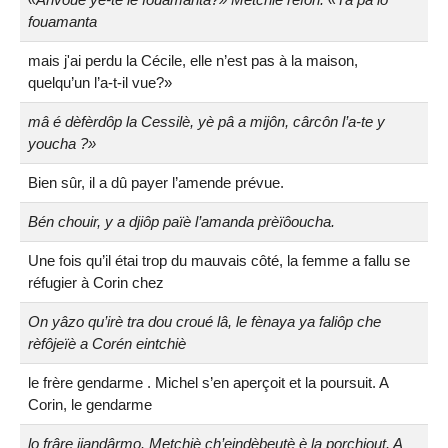
fouamanta
mais j'ai perdu la Cécile, elle n’est pas à la maison,
quelqu’un l’a-t-il vue?»
mâ é dèfèrdôp la Cessilè, yè pâ a mijôn, cârcôn l’a-te y
youcha ?»
Bien sûr, il a dû payer l’amende prévue.
Bén chouir, y a djiôp païè l’amanda prèïôoucha.
Une fois qu’il étai trop du mauvais côté, la femme a fallu se
réfugier à Corin chez
On yâzo qu’irè tra dou croué lâ, le fènaya ya faliôp che
rèfôjeïè a Corén eintchiè
le frère gendarme . Michel s’en aperçoit et la poursuit. A
Corin, le gendarme
lo frâre jiandârmo. Metchiè ch’eindèbeutè è la porchiout. A