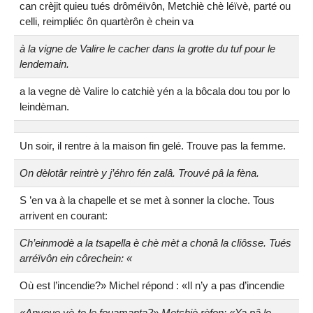
can crèjit quieu tués drôméïvôn, Metchiè chè léïvè, parté ou
celli, reimpliéc ôn quartèrôn è chein va
à la vigne de Valire le cacher dans la grotte du tuf pour le
lendemain.
a la vegne dè Valire lo catchiè yén a la bôcala dou tou por lo
leindèman.
Un soir, il rentre à la maison fin gelé. Trouve pas la femme.
On dèlotâr reintrè y j’éhro fén zalâ. Trouvé pâ la fèna.
S ’en va à la chapelle et se met à sonner la cloche. Tous
arrivent en courant:
Ch’einmodè a la tsapella è chè mèt a chonâ la cliôsse. Tués
arréïvôn ein côrechein: «
Où est l’incendie?» Michel répond : «Il n’y a pas d’incendie
«Anvoue yè-te le fouamanta?» Metchiè rèfon: «Ya pâ lo