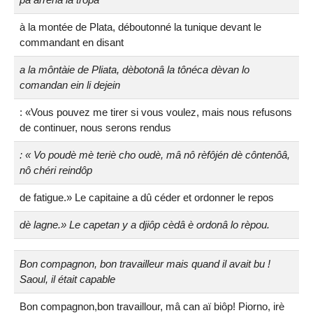
à la montée de Plata, déboutonné la tunique devant le
commandant en disant
a la môntàie de Pliata, dèbotonâ la tônéca dèvan lo
comandan ein li dejein
: «Vous pouvez me tirer si vous voulez, mais nous refusons
de continuer, nous serons rendus
: « Vo poudè mè teriè cho oudè, mâ nô rèfôjén dè côntenôâ,
nô chéri reindôp
de fatigue.» Le capitaine a dû céder et ordonner le repos
dè lagne.» Le capetan y a djiôp cèdâ è ordonâ lo rèpou.
Bon compagnon, bon travailleur mais quand il avait bu !
Saoul, il était capable
Bon compagnon,bon travaillour, mâ can aï biôp! Piorno, irè