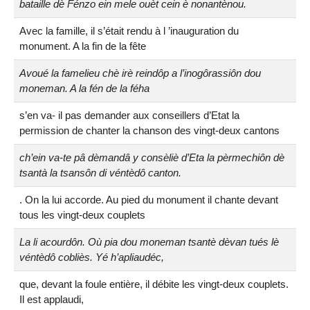
bataille dè Fénzo ein mele ouèt cein è nonantènou.
Avec la famille, il s’était rendu à l ’inauguration du
monument. A la fin de la fête
Avoué la famelieu chè irè reindôp a l’inogôrassiôn dou
moneman. A la fén de la féha
s’en va- il pas demander aux conseillers d’Etat la
permission de chanter la chanson des vingt-deux cantons
ch’ein va-te pâ dèmandâ y consèliè d’Eta la pèrmechiôn dè
tsantà la tsansôn di véntèdô canton.
. On la lui accorde. Au pied du monument il chante devant
tous les vingt-deux couplets
La li acourdôn. Où pia dou moneman tsantè dèvan tués lè
véntèdô cobliès. Yé h’apliaudéc,
que, devant la foule entière, il débite les vingt-deux couplets.
Il est applaudi,