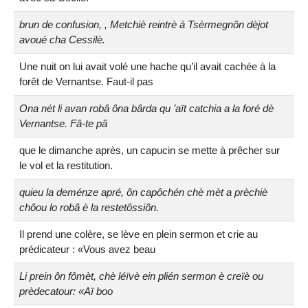
brun de confusion, , Metchiè reintrè à Tsèrmegnôn dèjot
avoué cha Cessilè.
Une nuit on lui avait volé une hache qu’il avait cachée à la
forêt de Vernantse. Faut-il pas
Ona nét li avan robâ ôna bârda qu ’aït catchia a la foré dè
Vernantse. Fâ-te pâ
que le dimanche après, un capucin se mette à prêcher sur
le vol et la restitution.
quieu la deménze apré, ôn capôchén chè mèt a prèchiè
chôou lo robâ è la restetôssiôn.
Il prend une colère, se lève en plein sermon et crie au
prédicateur : «Vous avez beau
Li prein ôn fômèt, chè léïvè ein plién sermon è creïè ou
prèdecatour: «Aï boo