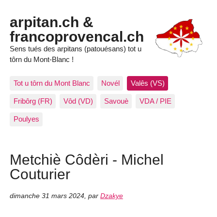
arpitan.ch &
francoprovencal.ch
Sens tués des arpitans (patouésans) tot u
tôrn du Mont-Blanc !
Tot u tôrn du Mont Blanc
Novél
Valês (VS)
Fribôrg (FR)
Vôd (VD)
Savouè
VDA / PIE
Poulyes
Metchiè Côdèri - Michel
Couturier
dimanche 31 mars 2024
,
par
Dzakye