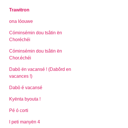
Trawitron
ona lóouwe
Cóminsémin dou tsâtin ën
Choréchéi
Cóminsémin dou tsâtin ën
Chor.échéi
Dabò ën vacansé ! (Dabôrd en
vacances !)
Dabò é vacansé
Kyënta byouta !
Pé ó corti
I peti manyën 4