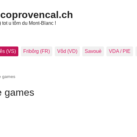
ncoprovencal.ch
tot u tôrn du Mont-Blanc !
ês (VS)
Fribôrg (FR)
Vôd (VD)
Savouè
VDA / PIE
ee games
ee games