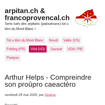
arpitan.ch &
francoprovencal.ch
Sens tués des arpitans (patouésans) tot u
tôrn du Mont-Blanc !
Tot u tôrn du Mont Blanc
Novél
Valês (VS)
Fribôrg (FR)
Vôd (VD)
Savouè
VDA / PIE
Poulyes
Arthur Helps - Compreindre
son proûpro caeactéro
vendredi 29 mai 2026
,
par
Dzakye