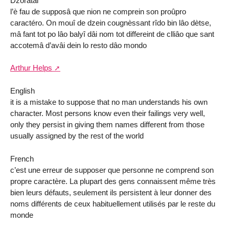
Dzoratâi
l’è fau de supposâ que nion ne comprein son proûpro
caractéro. On mouî de dzein cougnèssant rîdo bin lâo dètse,
mâ fant tot po lâo balyî dâi nom tot differeint de clliâo que sant
accotemâ d’avâi dein lo resto dâo mondo
Arthur Helps
English
it is a mistake to suppose that no man understands his own
character. Most persons know even their failings very well,
only they persist in giving them names different from those
usually assigned by the rest of the world
French
c’est une erreur de supposer que personne ne comprend son
propre caractère. La plupart des gens connaissent même très
bien leurs défauts, seulement ils persistent à leur donner des
noms différents de ceux habituellement utilisés par le reste du
monde