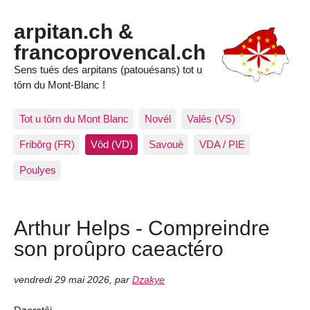
arpitan.ch &
francoprovencal.ch
Sens tués des arpitans (patouésans) tot u
tôrn du Mont-Blanc !
Tot u tôrn du Mont Blanc
Novél
Valês (VS)
Fribôrg (FR)
Vôd (VD)
Savouè
VDA / PIE
Poulyes
Arthur Helps - Compreindre
son proûpro caeactéro
vendredi 29 mai 2026
,
par
Dzakye