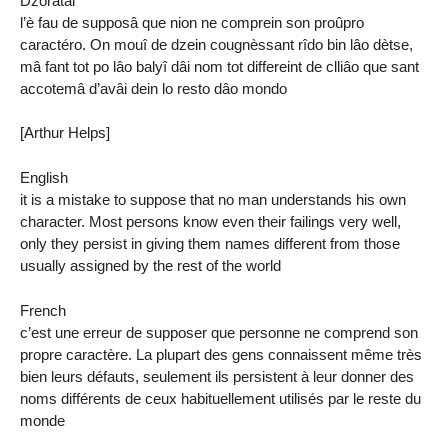
Dzoratâi
l’è fau de supposâ que nion ne comprein son proûpro
caractéro. On mouî de dzein cougnèssant rîdo bin lâo dètse,
mâ fant tot po lâo balyî dâi nom tot differeint de clliâo que sant
accotemâ d’avâi dein lo resto dâo mondo
[Arthur Helps]
English
it is a mistake to suppose that no man understands his own
character. Most persons know even their failings very well,
only they persist in giving them names different from those
usually assigned by the rest of the world
French
c’est une erreur de supposer que personne ne comprend son
propre caractère. La plupart des gens connaissent même très
bien leurs défauts, seulement ils persistent à leur donner des
noms différents de ceux habituellement utilisés par le reste du
monde