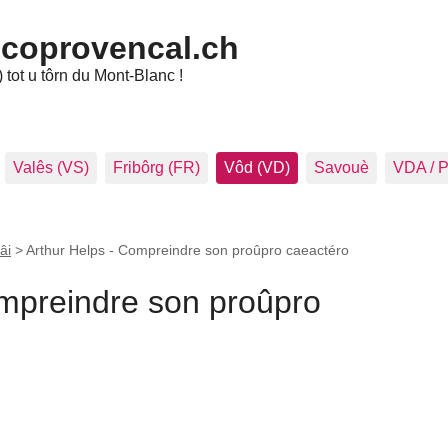
ncoprovencal.ch
tot u tôrn du Mont-Blanc !
Valês (VS)
Fribôrg (FR)
Vôd (VD)
Savouè
VDA / 
âi
>
Arthur Helps - Compreindre son proûpro caeactéro
ompreindre son proûpro