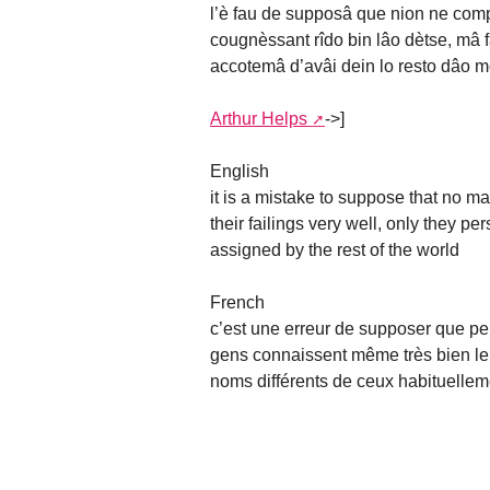
l’è fau de supposâ que nion ne com
cougnèssant rîdo bin lâo dètse, mâ fan
accotemâ d’avâi dein lo resto dâo 
Arthur Helps
->]
English
it is a mistake to suppose that no 
their failings very well, only they pe
assigned by the rest of the world
French
c’est une erreur de supposer que p
gens connaissent même très bien leu
noms différents de ceux habituelleme