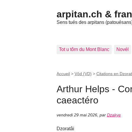
arpitan.ch & fra
Sens tués des arpitans (patouésans) 
Tot u tôrn du Mont Blanc
Novél
Accueil
>
Vôd (VD)
>
Citations en Dzorat
Arthur Helps - C
caeactéro
vendredi 29 mai 2026
,
par
Dzakye
Dzoratâi