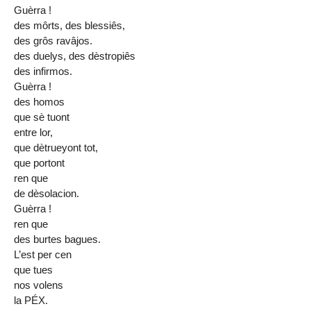
Guèrra !
des môrts, des blessiês,
des grôs ravâjos.
des duelys, des dèstropiês
des infirmos.
Guèrra !
des homos
que sè tuont
entre lor,
que dètrueyont tot,
que portont
ren que
de dèsolacion.
Guèrra !
ren que
des burtes bagues.
L’est per cen
que tues
nos volens
la PÉX.