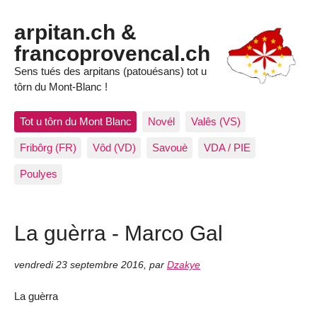
arpitan.ch &
francoprovencal.ch
Sens tués des arpitans (patouésans) tot u
tôrn du Mont-Blanc !
Tot u tôrn du Mont Blanc
Novél
Valês (VS)
Fribôrg (FR)
Vôd (VD)
Savouè
VDA / PIE
Poulyes
La guèrra - Marco Gal
vendredi 23 septembre 2016
,
par
Dzakye
La guèrra